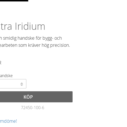
tra Iridium
h smidig handske för bygg- och
arbeten som kräver hög precision.
R
handske
KÖP
72450-100-6
 omdöme!