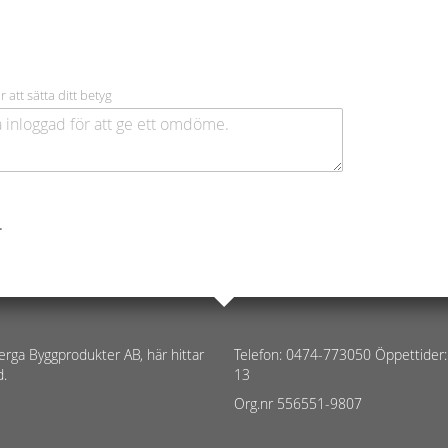
r att sätta ditt betyg
.
erga Byggprodukter AB, här hittar
Telefon: 0474-773050 Öppettider:
d.
13
Org.nr 556551-9807