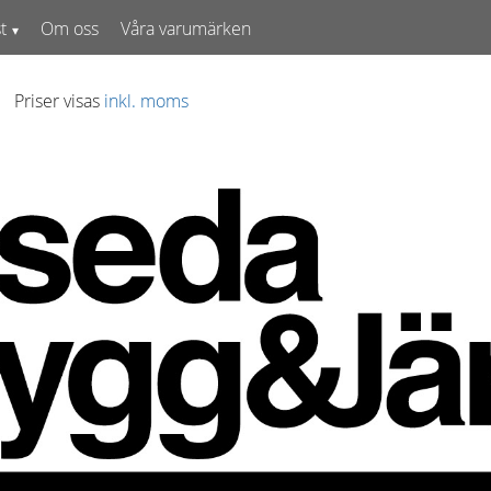
t
Om oss
Våra varumärken
Priser visas
inkl. moms