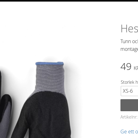
Hes
Tunn oc
montage
49
K
Storlek 
Artikelnr
Ge ett