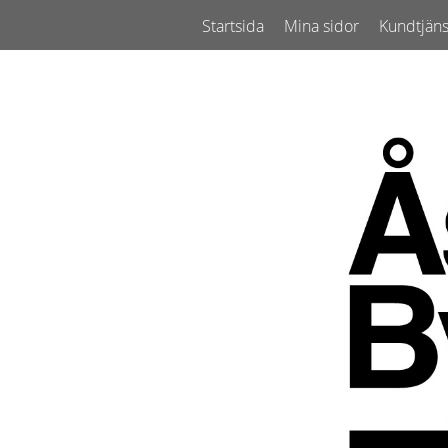
Startsida
Mina sidor
Kundtjäns