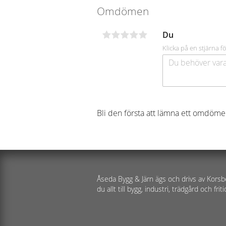
Omdömen
Du
Klicka på en stjärna fö
Bli den första att lämna ett omdöme
Åseda Bygg & Järn ägs och drivs av Korsb
du allt till bygg, industri, trädgård och friti