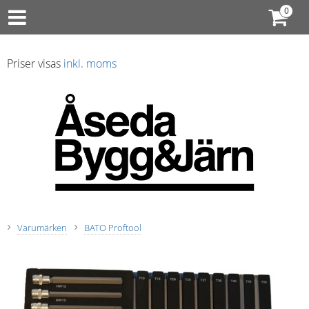
Priser visas
inkl. moms
Varumärken
BATO Proftool