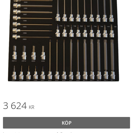
3 624
KR
KÖP