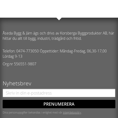
Åseda Bygg & Järn ägs och drivs av Korsberga Byggprodukter AB, här
hittar du allt till bygg, industri, trädgård och fritid.
Telefon: 0474-773050 Öppettider: Måndag-Fredag, 06,30-17,00
Lördag 9-13
Org.nr 556551-9807
Nyhetsbrev
PRENUMERERA
Dina personuppgifter behandlas i enlighet med vår
integritetspolicy
.