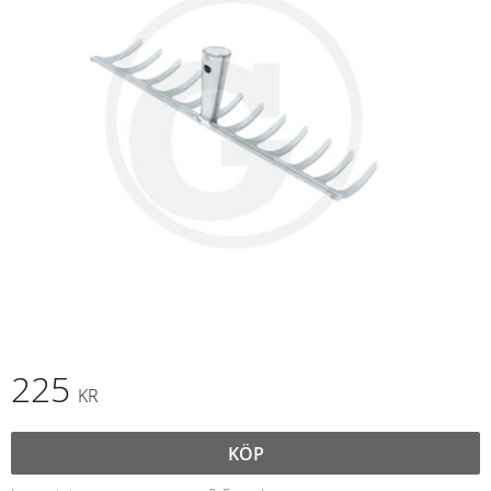
225
KR
KÖP