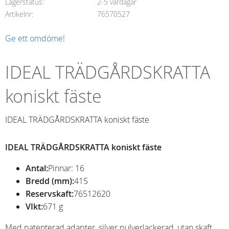
Lagerstatus
2-5 vardagar
Artikelnr
76570527
Ge ett omdöme!
IDEAL TRÄDGÅRDSKRATTA
koniskt fäste
IDEAL TRÄDGÅRDSKRATTA koniskt fäste
IDEAL TRÄDGÅRDSKRATTA koniskt fäste
Antal:
Pinnar: 16
Bredd (mm):
415
Reservskaft:
76512620
VIkt:
671 g
Med patenterad adapter, silver pulverlackerad, utan skaft