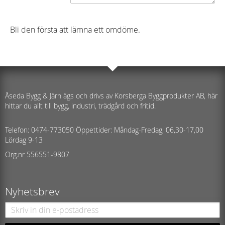
Bli den första att lämna ett omdöme.
Åseda Bygg & Järn ägs och drivs av Korsberga Byggprodukter AB, här
hittar du allt till bygg, industri, trädgård och fritid.
Telefon: 0474-773050 Öppettider: Måndag-Fredag, 06,30-17,00
Lördag 9-13
Org.nr 556551-9807
Nyhetsbrev