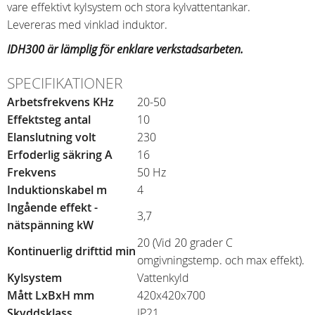
vare effektivt kylsystem och stora kylvattentankar.
Levereras med vinklad induktor.
IDH300 är lämplig för enklare verkstadsarbeten.
SPECIFIKATIONER
Arbetsfrekvens KHz
20-50
Effektsteg antal
10
Elanslutning volt
230
Erfoderlig säkring A
16
Frekvens
50 Hz
Induktionskabel m
4
Ingående effekt -
3,7
nätspänning kW
20 (Vid 20 grader C
Kontinuerlig drifttid min
omgivningstemp. och max effekt).
Kylsystem
Vattenkyld
Mått LxBxH mm
420x420x700
Skyddsklass
IP21