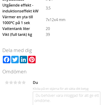
Utgående effekt -
3,5
induktionseffekt kW
Värmer en yta till
7x12x4 mm
1000ºC på 1 sek
Vattentank liter
20
Vikt (full tank) kg
39
Dela med dig
Facebook
Twitter
LinkedIn
Pinterest
Omdömen
Du
Klicka på en stjärna för att sätta ditt betyg