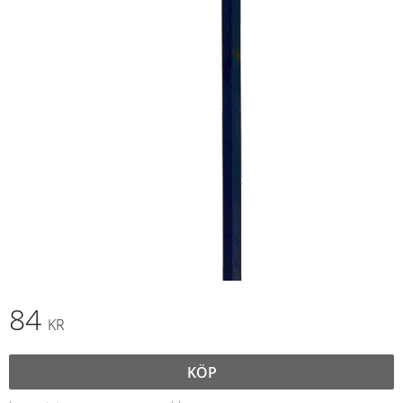
84
KR
KÖP