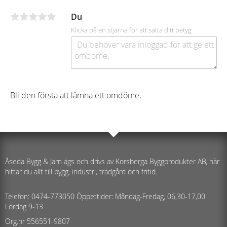
Du
Klicka på en stjärna för att sätta ditt betyg
Bli den första att lämna ett omdöme.
Åseda Bygg & Järn ägs och drivs av Korsberga Byggprodukter AB, här
hittar du allt till bygg, industri, trädgård och fritid.
Telefon: 0474-773050 Öppettider: Måndag-Fredag, 06,30-17,00
Lördag 9-13
Org.nr 556551-9807