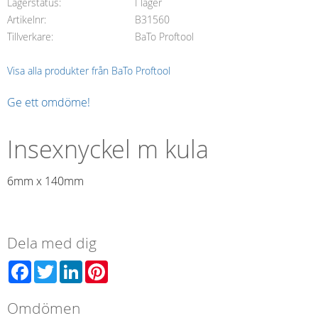
Lagerstatus
I lager
Artikelnr
B31560
Tillverkare
BaTo Proftool
Visa alla produkter från BaTo Proftool
Ge ett omdöme!
Insexnyckel m kula
6mm x 140mm
Dela med dig
Facebook
Twitter
LinkedIn
Pinterest
Omdömen