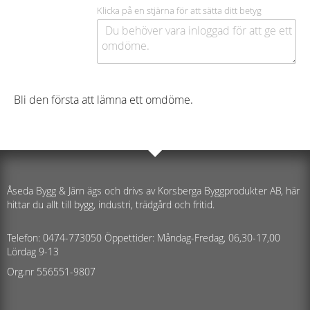
Klicka på en stjärna för att sätta ditt betyg
Bli den första att lämna ett omdöme.
Åseda Bygg & Järn ägs och drivs av Korsberga Byggprodukter AB, här
hittar du allt till bygg, industri, trädgård och fritid.
Telefon: 0474-773050 Öppettider: Måndag-Fredag, 06,30-17,00
Lördag 9-13
Org.nr 556551-9807