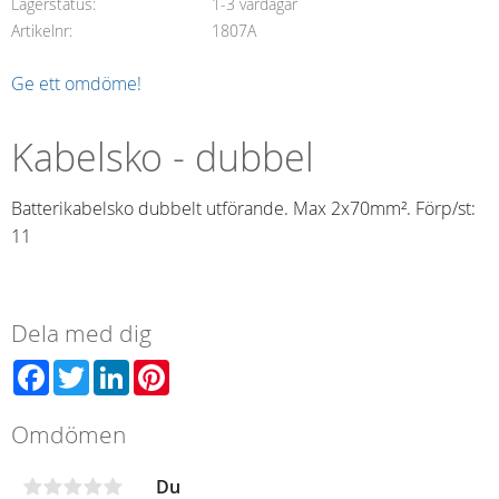
Lagerstatus
1-3 vardagar
Artikelnr
1807A
Ge ett omdöme!
Kabelsko - dubbel
Batterikabelsko dubbelt utförande. Max 2x70mm². Förp/st:
11
Dela med dig
Facebook
Twitter
LinkedIn
Pinterest
Omdömen
Du