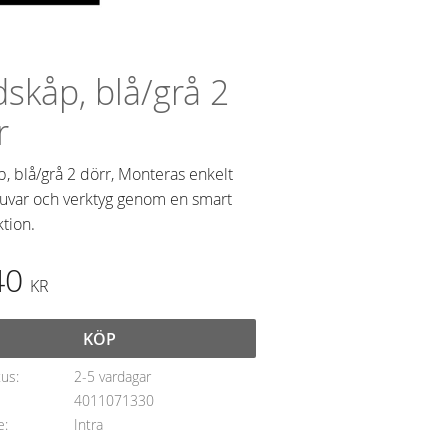
dskåp, blå/grå 2
r
, blå/grå 2 dörr, Monteras enkelt
ruvar och verktyg genom en smart
tion.
40
KR
KÖP
tus
2-5 vardagar
4011071330
e
Intra