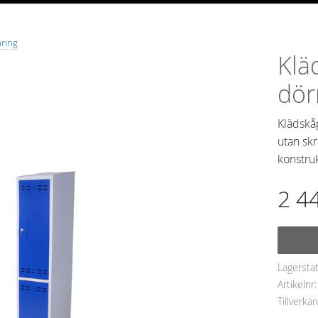
aring
Klä
dör
Klädskåp
utan sk
konstruk
2 4
Lagersta
Artikelnr
Tillverkar