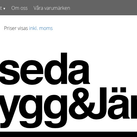
t
Om oss
Våra varumärken
Priser visas
inkl. moms