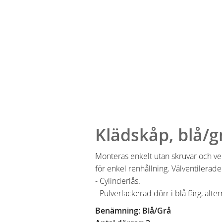
Klädskåp, blå/g
Monteras enkelt utan skruvar och ve
för enkel renhållning. Välventilerad
- Cylinderlås.
- Pulverlackerad dörr i blå färg, alte
Benämning: Blå/Grå