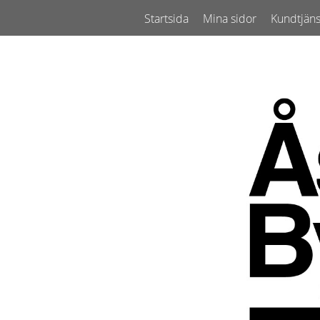
Startsida
Mina sidor
Kundtjäns