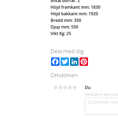
Antal dörrar: 2
Höjd framkant mm: 1830
Höjd bakkant mm: 1920
Bredd mm: 350
Djup mm: 550
Vikt Kg: 25
Dela med dig
Facebook
Twitter
LinkedIn
Pinterest
Omdömen
Du
Klicka på en stjärna fö