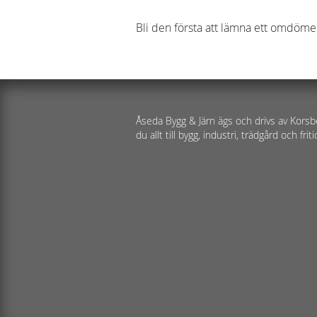
Bli den första att lämna ett omdöme
Åseda Bygg & Järn ägs och drivs av Korsb
du allt till bygg, industri, trädgård och friti