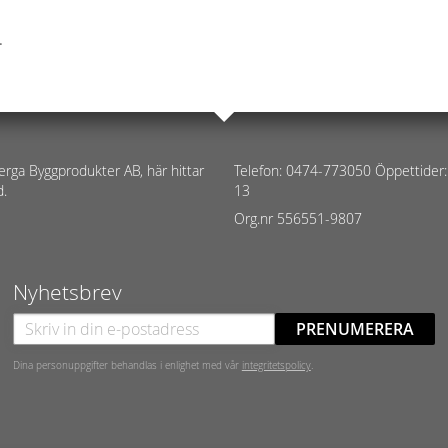
.
erga Byggprodukter AB, här hittar
Telefon: 0474-773050 Öppettider:
d.
13
Org.nr 556551-9807
Nyhetsbrev
PRENUMERERA
Dina personuppgifter behandlas i enlighet med vår
integritetspolicy
.