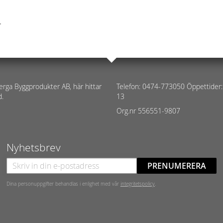
.
erga Byggprodukter AB, här hittar
Telefon: 0474-773050 Öppettider:
d.
13
Org.nr 556551-9807
Nyhetsbrev
PRENUMERERA
Dina personuppgifter behandlas i enlighet med vår
integritetspolicy
.