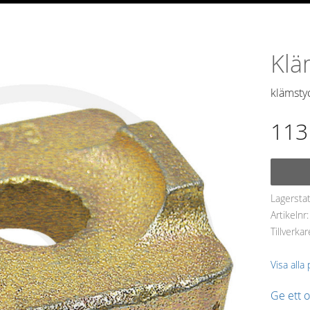
Klä
klämsty
113
Lagersta
Artikelnr
Tillverkar
Visa alla
Ge ett