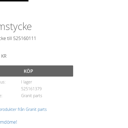
mstycke
cke till 525160111
KR
KÖP
tus
I lager
525161379
e
Granit parts
 produkter från Granit parts
 omdöme!