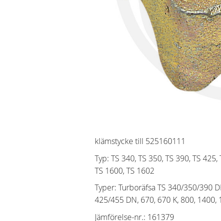
klämstycke till 525160111
Typ: TS 340, TS 350, TS 390, TS 425,
TS 1600, TS 1602
Typer: Turboräfsa TS 340/350/390 D
425/455 DN, 670, 670 K, 800, 1400, 
Jämförelse-nr.
:
161379