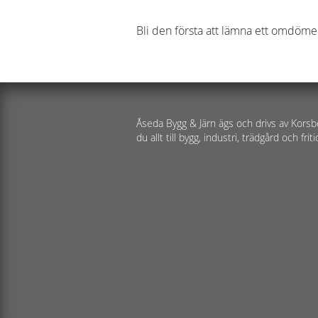
Bli den första att lämna ett omdöme
Åseda Bygg & Järn ägs och drivs av Korsb
du allt till bygg, industri, trädgård och friti