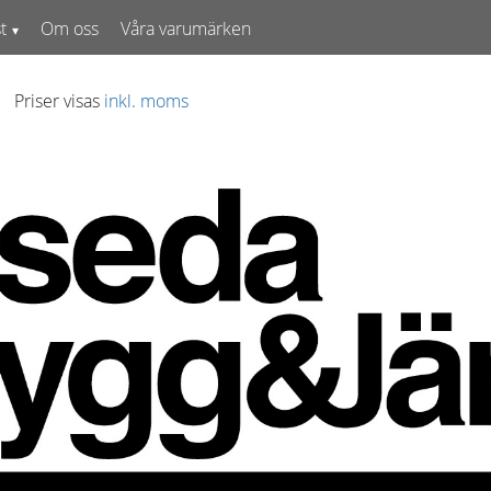
t
Om oss
Våra varumärken
Priser visas
inkl. moms