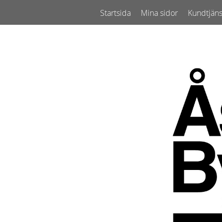
Startsida
Mina sidor
Kundtjäns