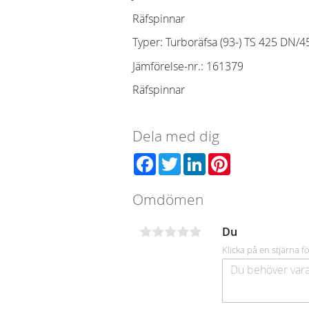
Räfspinnar
Typer: Turboräfsa (93-) TS 425 DN
Jämförelse-nr.
:
161379
Räfspinnar
Dela med dig
Facebook
Twitter
LinkedIn
Pinterest
Omdömen
Du
Klicka på en stjärna fö