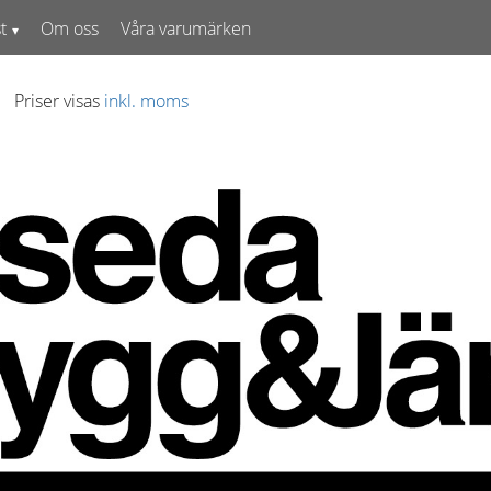
t
Om oss
Våra varumärken
Priser visas
inkl. moms