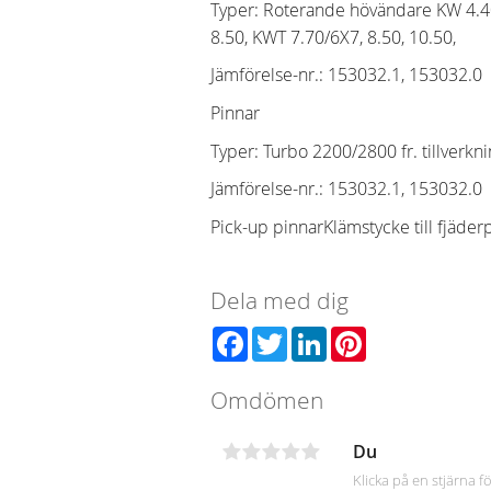
Typer: Roterande hövändare KW 4.40/4
8.50, KWT 7.70/6X7, 8.50, 10.50,
Jämförelse-nr.
:
153032.1, 153032.0
Pinnar
Typer: Turbo 2200/2800 fr. tillverkn
Jämförelse-nr.
:
153032.1, 153032.0
Pick-up pinnarKlämstycke till fjäde
Dela med dig
Facebook
Twitter
LinkedIn
Pinterest
Omdömen
Du
Klicka på en stjärna fö