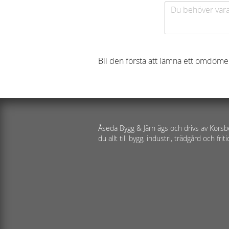
Bli den första att lämna ett omdöme
Åseda Bygg & Järn ägs och drivs av Korsb
du allt till bygg, industri, trädgård och friti