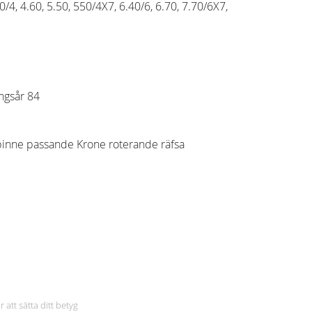
, 4.60, 5.50, 550/4X7, 6.40/6, 6.70, 7.70/6X7,
ingsår 84
rpinne passande Krone roterande räfsa
r att sätta ditt betyg