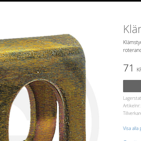
Klä
Klämsty
roteran
71
K
Lagersta
Artikelnr
Tillverkar
Visa alla