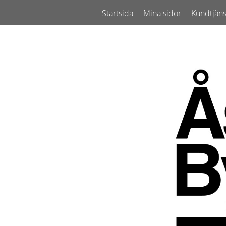
Startsida
Mina sidor
Kundtjäns