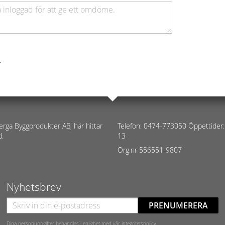
.
erga Byggprodukter AB, här hittar
Telefon: 0474-773050 Öppettider:
d.
13
Org.nr 556551-9807
Nyhetsbrev
PRENUMERERA
Dina personuppgifter behandlas i enlighet med vår
integritetspolicy
.