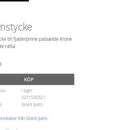
mstycke
cke till fjäderpinne passande Krone
de räfsa
R
KÖP
tus
I lager
525153032.1
e
Granit parts
 produkter från Granit parts