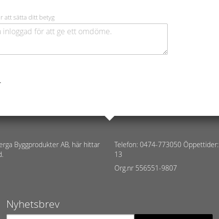
r att sätta ditt betyg
.
erga Byggprodukter AB, här hittar
Telefon: 0474-773050 Öppettider:
d.
13
Org.nr 556551-9807
Nyhetsbrev