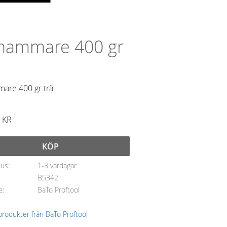
hammare 400 gr
are 400 gr trä
KR
KÖP
tus
1-3 vardagar
B5342
e
BaTo Proftool
 produkter från BaTo Proftool