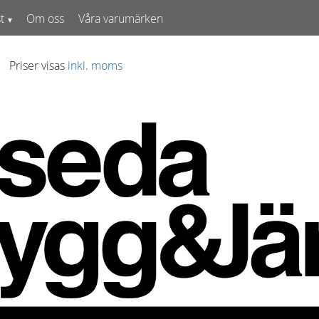
t
Om oss
Våra varumärken
Priser visas
inkl. moms