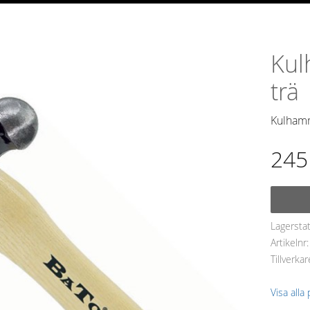
Kul
trä
Kulhamm
245
Lagersta
Artikelnr
Tillverkar
Visa alla