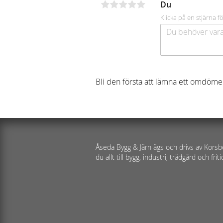
Du
Klicka på en stjärna fö
Bli den första att lämna ett omdöme
Åseda Bygg & Järn ägs och drivs av Korsb
du allt till bygg, industri, trädgård och friti