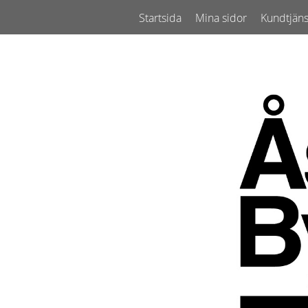
Startsida
Mina sidor
Kundtjäns