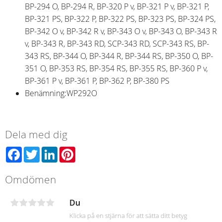
BP-294 O, BP-294 R, BP-320 P v, BP-321 P v, BP-321 P,
BP-321 PS, BP-322 P, BP-322 PS, BP-323 PS, BP-324 PS,
BP-342 O v, BP-342 R v, BP-343 O v, BP-343 O, BP-343 R
v, BP-343 R, BP-343 RD, SCP-343 RD, SCP-343 RS, BP-
343 RS, BP-344 O, BP-344 R, BP-344 RS, BP-350 O, BP-
351 O, BP-353 RS, BP-354 RS, BP-355 RS, BP-360 P v,
BP-361 P v, BP-361 P, BP-362 P, BP-380 PS
Benämning:
WP292O
Dela med dig
Facebook
Twitter
LinkedIn
Pinterest
Omdömen
Du
Klicka på en stjärna för att sätta ditt betyg