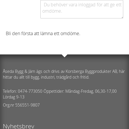
Bli den första att lämna ett omdöme.
Åseda Bygg & Järn ägs och drivs av Korsberga Byggprodukter AB, här
hittar du allt till bygg, industri, trädgård och fritid.
Telefon: 0474-773050 Öppettider: Måndag-Fredag, 06,30-17,00
Lördag 9-13
Org.nr 556551-9807
Nyhetsbrev