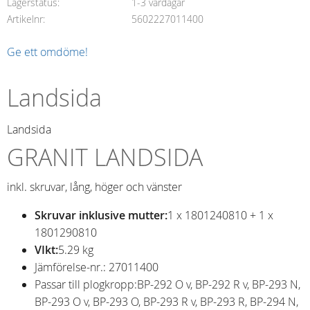
Lagerstatus
1-3 vardagar
Artikelnr
5602227011400
Ge ett omdöme!
Landsida
Landsida
GRANIT LANDSIDA
inkl. skruvar, lång, höger och vänster
Skruvar inklusive mutter:
1 x 1801240810 + 1 x
1801290810
VIkt:
5.29 kg
Jämförelse-nr.: 27011400
Passar till plogkropp:
BP-292 O v, BP-292 R v, BP-293 N,
BP-293 O v, BP-293 O, BP-293 R v, BP-293 R, BP-294 N,