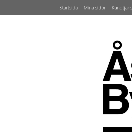
Startsida
Mina sidor
Kundtjäns