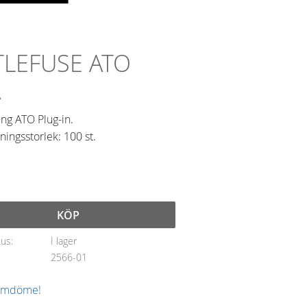
TLEFUSE ATO
A
ing ATO Plug-in.
ingsstorlek: 100 st.
KÖP
tus
I lager
2566-01
 omdöme!