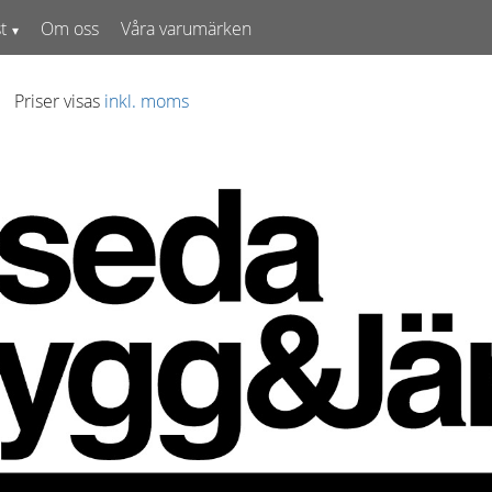
t
Om oss
Våra varumärken
Priser visas
inkl. moms