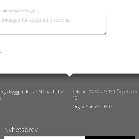
r att sätta ditt betyg
.
erga Byggprodukter AB, här hittar
Telefon: 0474-773050 Öppettider:
d.
13
Org.nr 556551-9807
Nyhetsbrev