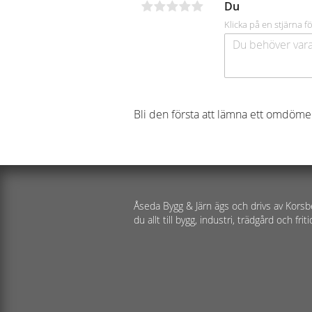
Du
Klicka på en stjärna fö
Bli den första att lämna ett omdöme
Åseda Bygg & Järn ägs och drivs av Korsb
du allt till bygg, industri, trädgård och friti