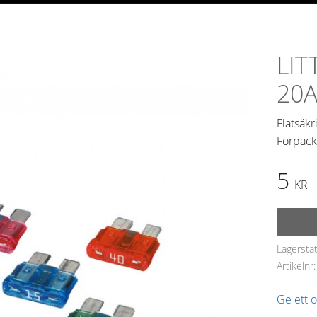
LIT
20
Flatsäkr
Förpackn
5
KR
Lagersta
Artikelnr
Ge ett