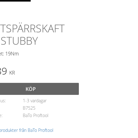
FTSPÄRRSKAFT
 STUBBY
et: 19Nm
89
KR
KÖP
tus
1-3 vardagar
B7525
e
BaTo Proftool
 produkter från BaTo Proftool