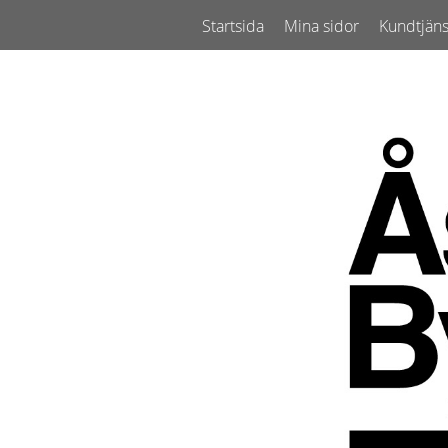
Startsida
Mina sidor
Kundtjäns