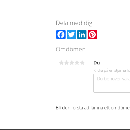
Dela med dig
Facebook
Twitter
LinkedIn
Pinterest
Omdömen
Du
Klicka på en stjärna fö
Bli den första att lämna ett omdöme