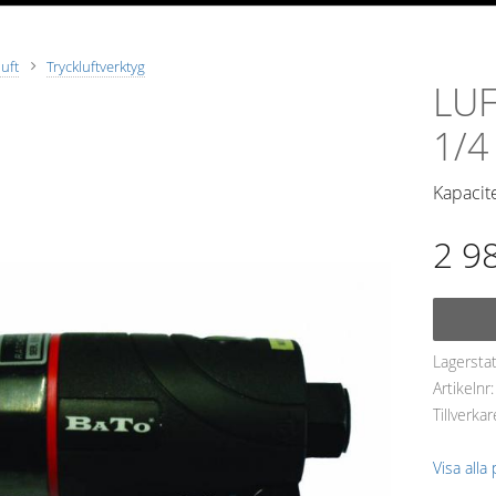
luft
Tryckluftverktyg
LU
1/4
Kapacit
2 9
Lagersta
Artikelnr
Tillverkar
Visa alla