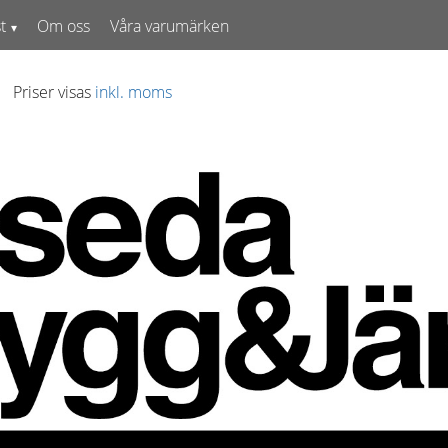
t
Om oss
Våra varumärken
Priser visas
inkl. moms