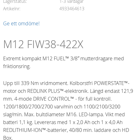
Lagerstatus
1-3 vardagar
Artikelnr
4933464613
Ge ett omdöme!
M12 FIW38-422X
Extremt kompakt M12 FUEL™ 3/8˝ mutterdragare med
friktionsring.
Upp till 339 Nm vridmoment. Kolborstfri POWERSTATE™-
motor och REDLINK PLUS™-elektronik. Längd endast 121,9
mm. 4-mode DRIVE CONTROL™ - för full kontroll.
1200/1800/2700/2700 varv/min och 1100/2100/3200
slag/min. Max. bultdiameter M16. LED-lampa. Vikt med
batteri 1,1 kg. Levereras med 1 x 2,0 Ah och 1 x 4,0 Ah
REDLITHIUM-ION™-batterier, 40/80 min. laddare och HD
Box.