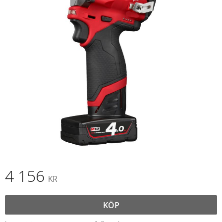
4 156
KR
KÖP