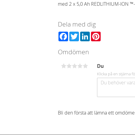
med 2 x 5,0 Ah REDLITHIUM-ION ™-b
Dela med dig
Facebook
Twitter
LinkedIn
Pinterest
Omdömen
Du
Klicka på en stjärna fö
Bli den första att lämna ett omdöme