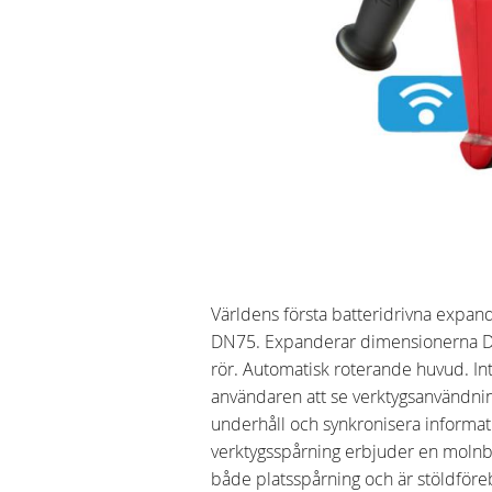
Världens första batteridrivna expan
DN75. Expanderar dimensionerna 
rör. Automatisk roterande huvud. In
användaren att se verktygsanvändn
underhåll och synkronisera informat
verktygsspårning erbjuder en molnb
både platsspårning och är stöldföre