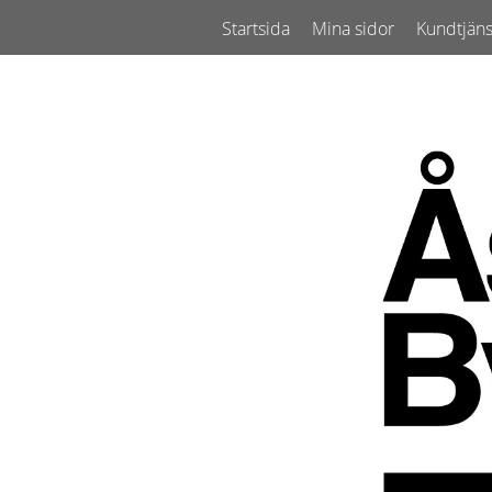
Startsida
Mina sidor
Kundtjäns