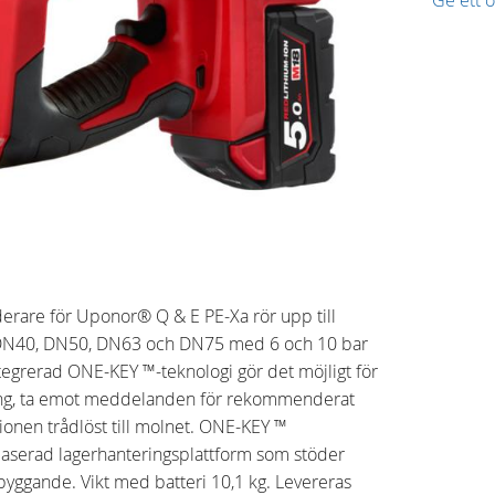
derare för Uponor® Q & E PE-Xa rör upp till
DN40, DN50, DN63 och DN75 med 6 och 10 bar
tegrerad ONE-KEY ™-teknologi gör det möjligt för
ing, ta emot meddelanden för rekommenderat
ionen trådlöst till molnet. ONE-KEY ™
aserad lagerhanteringsplattform som stöder
byggande. Vikt med batteri 10,1 kg. Levereras