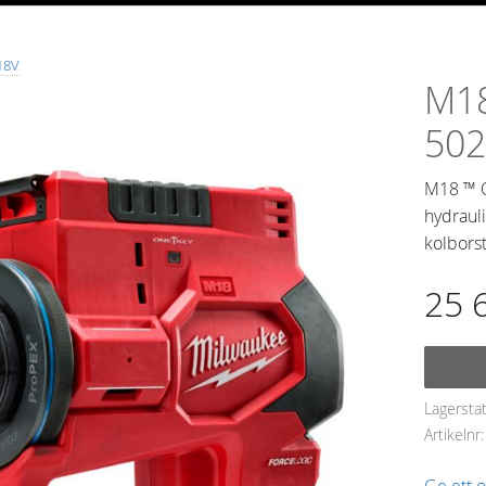
18V
M1
50
M18 ™ 
hydraul
kolbors
25 
Lagersta
Artikelnr
Ge ett