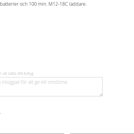
atterier och 100 min. M12-18C laddare.
r att sätta ditt betyg
.