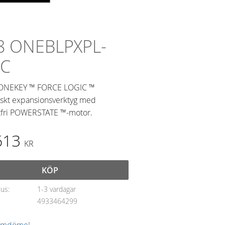
8 ONEBLPXPL-
2C
ONEKEY ™ FORCE LOGIC ™
iskt expansionsverktyg med
tfri POWERSTATE ™-motor.
613
KR
KÖP
tus
1-3 vardagar
4933464299
 omdöme!