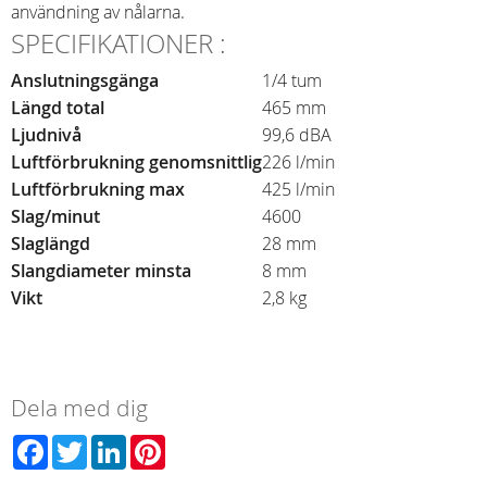
användning av nålarna.
SPECIFIKATIONER :
Anslutningsgänga
1/4 tum
Längd total
465 mm
Ljudnivå
99,6 dBA
Luftförbrukning genomsnittlig
226 l/min
Luftförbrukning max
425 l/min
Slag/minut
4600
Slaglängd
28 mm
Slangdiameter minsta
8 mm
Vikt
2,8 kg
Dela med dig
Facebook
Twitter
LinkedIn
Pinterest