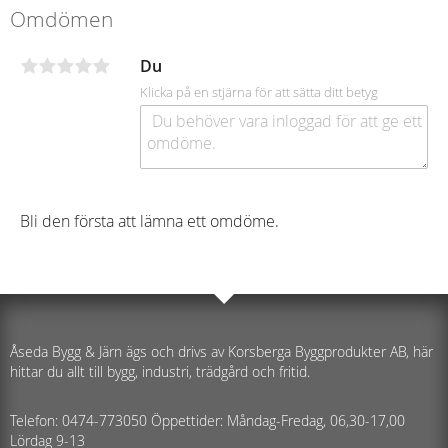
Omdömen
Du
Klicka på en stjärna för att sätta ditt betyg
Bli den första att lämna ett omdöme.
Åseda Bygg & Järn ägs och drivs av Korsberga Byggprodukter AB, här
hittar du allt till bygg, industri, trädgård och fritid.
Telefon: 0474-773050 Öppettider: Måndag-Fredag, 06,30-17,00
Lördag 9-13