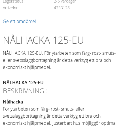
Lagerstatus
2-5 vardagar
Artikelnr
4233128
Ge ett omdöme!
NÅLHACKA 125-EU
NÅLHACKA 125-EU. För ytarbeten som färg- rost- smuts-
eller svetsslaggborttagning är detta verktyg ett bra och
ekonomiskt hjälpmedel.
NÅLHACKA 125-EU
BESKRIVNING :
Nålhacka
För ytarbeten som färg- rost- smuts- eller
svetsslaggborttagning är detta verktyg ett bra och
ekonomiskt hjälpmedel. Justerbart hus möjliggör optimal