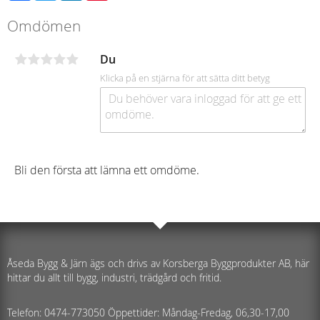
Omdömen
Du
Klicka på en stjärna för att sätta ditt betyg
Bli den första att lämna ett omdöme.
Åseda Bygg & Järn ägs och drivs av Korsberga Byggprodukter AB, här
hittar du allt till bygg, industri, trädgård och fritid.
Telefon: 0474-773050 Öppettider: Måndag-Fredag, 06,30-17,00