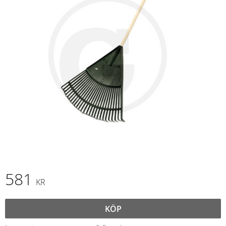
581
KR
KÖP