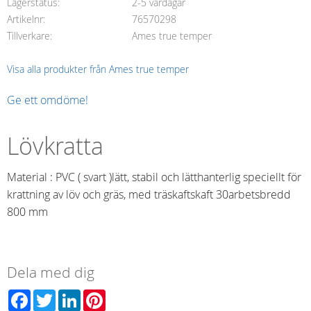
Lagerstatus
2-5 vardagar
Artikelnr
76570298
Tillverkare
Ames true temper
Visa alla produkter från Ames true temper
Ge ett omdöme!
Lövkratta
Material : PVC ( svart )lätt, stabil och lätthanterlig speciellt för
krattning av löv och gräs, med träskaftskaft 30arbetsbredd
800 mm
Dela med dig
Facebook
Twitter
LinkedIn
Pinterest