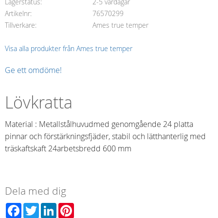
Lagerstatus
2-5 vardagar
Artikelnr
76570299
Tillverkare
Ames true temper
Visa alla produkter från Ames true temper
Ge ett omdöme!
Lövkratta
Material : Metallstålhuvudmed genomgående 24 platta
pinnar och förstärkningsfjäder, stabil och lätthanterlig med
träskaftskaft 24arbetsbredd 600 mm
Dela med dig
Facebook
Twitter
LinkedIn
Pinterest