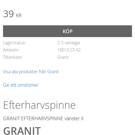
39
KR
KÖP
Lagerstatus
2-5 vardagar
Artikelnr
18010.ST-A2
Tillverkare
Granit
Visa alla produkter från Granit
Ge ett omdöme!
Efterharvspinne
GRANIT EFTERHARVSPINNE vänster II
GRANIT