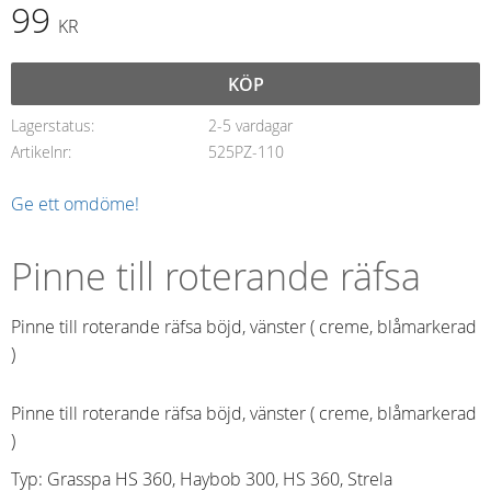
99
KR
KÖP
Lagerstatus
2-5 vardagar
Artikelnr
525PZ-110
Ge ett omdöme!
Pinne till roterande räfsa
Pinne till roterande räfsa böjd, vänster ( creme, blåmarkerad
)
Pinne till roterande räfsa böjd, vänster ( creme, blåmarkerad
)
Typ: Grasspa HS 360, Haybob 300, HS 360, Strela