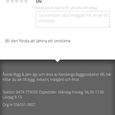
Du
Klicka på en stjärna för att sätta ditt betyg
Bli den första att lämna ett omdöme.
Åseda Bygg & Järn ägs och drivs av Korsberga Byggprodukter AB, här
hittar du allt till bygg, industri, trädgård och fritid.
Telefon: 0474-773050 Öppettider: Måndag-Fredag, 06,30-17,00
Lördag 9-13
Org.nr 556551-9807