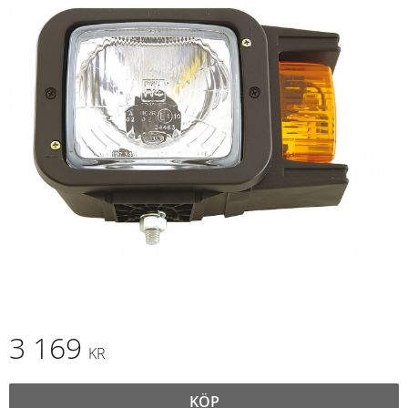
3 169
KR
KÖP