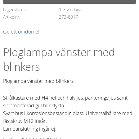
Lagerstatus
1-3 vardagar
Artikelnr
272-8017
Ge ett omdöme!
Ploglampa vänster med
blinkers
Ploglampa vänster med blinkers
Strålkastare med H4 hel och halvljus, parkeringsljus samt
sidomonterad gul blinklykta.
Svart hus i korrosionsbeständig plast. Universalhållare med
fästskruv M12 ingår.
Lampanslutning ingår ej.