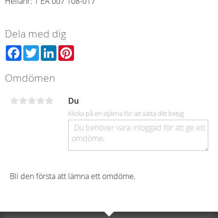
Hellanr: 1 EA 007 108-017
Dela med dig
Facebook
Twitter
LinkedIn
Pinterest
Omdömen
Du
Klicka på en stjärna för att sätta ditt betyg
Bli den första att lämna ett omdöme.