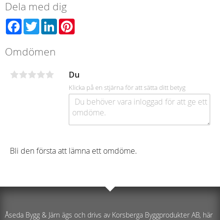
Dela med dig
Facebook
Twitter
LinkedIn
Pinterest
Omdömen
Du
Klicka på en stjärna för att sätta ditt betyg
Bli den första att lämna ett omdöme.
Åseda Bygg & Järn ägs och drivs av Korsberga Byggprodukter AB, här