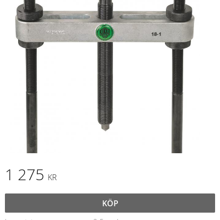
1 275
KR
KÖP