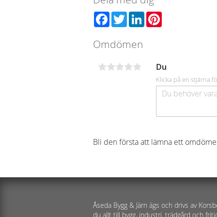
Facebook
Twitter
LinkedIn
Pinterest
Omdömen
Du
Klicka på en stjärna fö
Bli den första att lämna ett omdöme
Åseda Bygg & Järn ägs och drivs av Korsb
du allt till bygg, industri, trädgård och friti