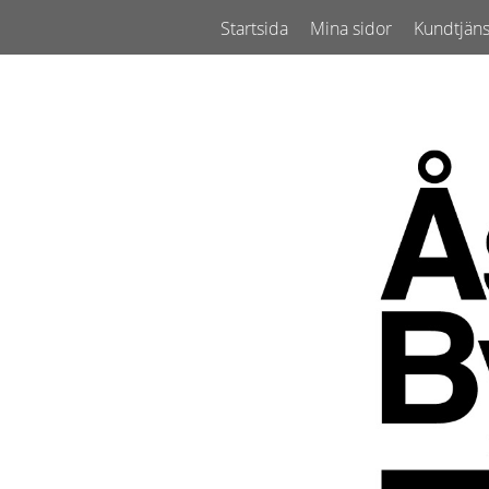
Startsida
Mina sidor
Kundtjäns