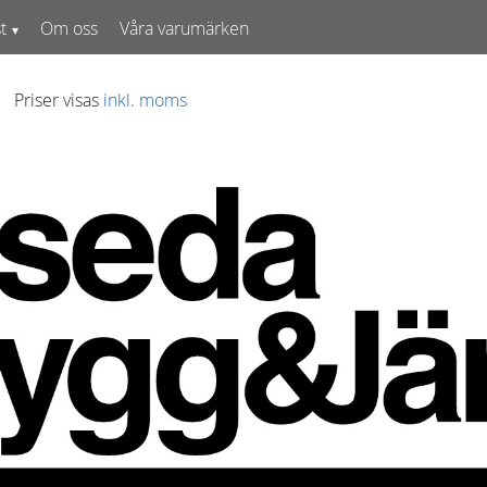
t
Om oss
Våra varumärken
Priser visas
inkl. moms