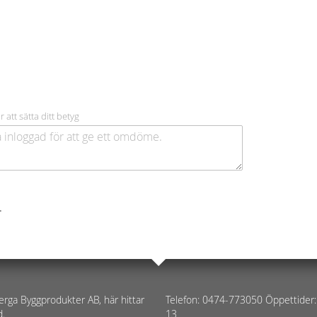
r att sätta ditt betyg
.
erga Byggprodukter AB, här hittar
Telefon: 0474-773050 Öppettider:
d.
13