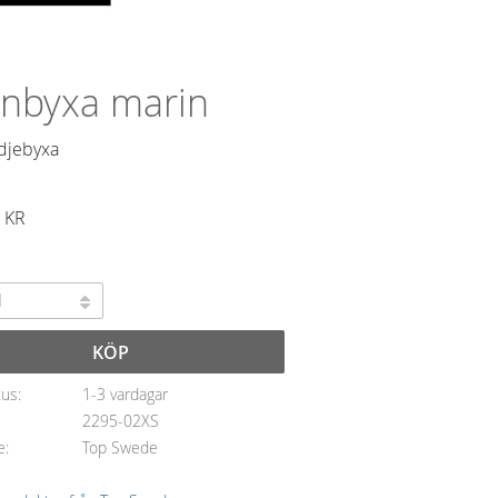
nbyxa marin
djebyxa
KR
KÖP
tus
1-3 vardagar
2295-02XS
e
Top Swede