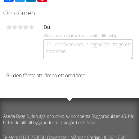
Omdömen
Du
Klicka på en stjärna för att sätta ditt betyg
Bli den första att lämna ett omdöme.
Åseda Bygg & Järn ägs och drivs av Korsberga Byggprodukter AB, här
hittar du allt till bygg, industri, trädgård och fritid.
Telefon: 0474-773050 Öppettider: Måndag-Fredag, 06,30-17,00