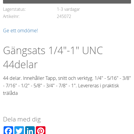
Lagerstatus
1-3 vardagar
Artikelnr
245072
Ge ett omdöme!
Gängsats 1/4"-1" UNC
44delar
44 delar. Innehåller Tapp, snitt och verktyg. 1/4" - 5/16" - 3/8"
- 7/16" - 1/2" - 5/8" - 3/4" - 7/8" - 1". Levereras i praktisk
trälåda
Dela med dig
Facebook
Twitter
LinkedIn
Pinterest