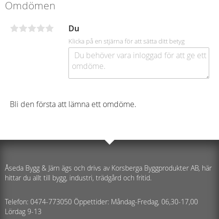
Omdömen
Du
Klicka på en stjärna för att sätta ditt betyg
Bli den första att lämna ett omdöme.
Åseda Bygg & Järn ägs och drivs av Korsberga Byggprodukter AB, här
hittar du allt till bygg, industri, trädgård och fritid.
Telefon: 0474-773050 Öppettider: Måndag-Fredag, 06,30-17,00
Lördag 9-13