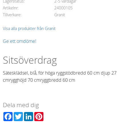
Lagerstatus
2-5 vardagar
Artikelnr
24000105
Tillverkare
Granit
Visa alla produkter från Granit
Ge ett omdöme!
Sitsöverdrag
Sätesklädsel, blå, för höga ryggstödbredd 60 cm djup 27
cmrygghöjd 70 cmryggbredd 60 cm
Dela med dig
Facebook
Twitter
LinkedIn
Pinterest