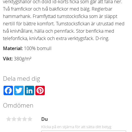
verktygshällor och dold id-korts ficka som går att fälla ner.
Två framfickor och två bakfickor med bälg. Reglerbar
hammarhank. Framflyttad tumstocksficka som är släppt
nertill för bättre komfort. Tumstocksfickan är utrustad med
två knivhållare, hälla och pennfack. Stor benficka med
telefonficka, knivfack och extra verktygsfack. D-ring.
Material:
100% bomull
Vikt:
380g/m²
Dela med dig
Facebook
Twitter
LinkedIn
Pinterest
Omdömen
Du
Klicka på en stjärna för att sätta ditt betyg