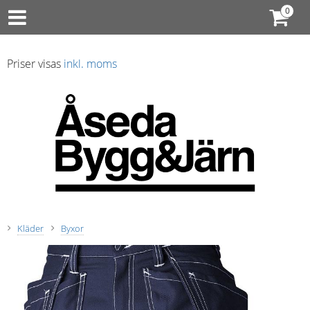
Priser visas
inkl. moms
Kläder
Byxor