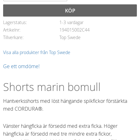
KÖP
Lagerstatus
1-3 vardagar
Artikelnr
194015002C44
Tillverkare
Top Swede
Visa alla produkter från Top Swede
Ge ett omdöme!
Shorts marin bomull
Hantverksshorts med löst hängande spikfickor förstärkta
med CORDURA®.
Vänster hängficka är försedd med extra ficka. Höger
hängficka är försedd med tre mindre extra fickor,