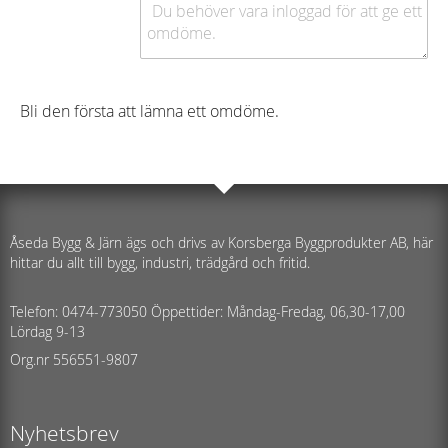
Bli den första att lämna ett omdöme.
Åseda Bygg & Järn ägs och drivs av Korsberga Byggprodukter AB, här
hittar du allt till bygg, industri, trädgård och fritid.
Telefon: 0474-773050 Öppettider: Måndag-Fredag, 06,30-17,00
Lördag 9-13
Org.nr 556551-9807
Nyhetsbrev