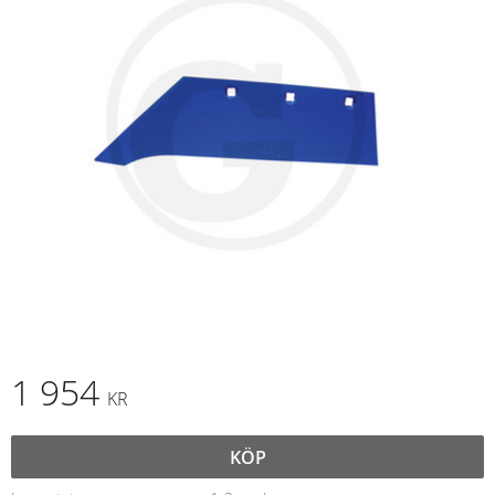
1 954
KR
KÖP