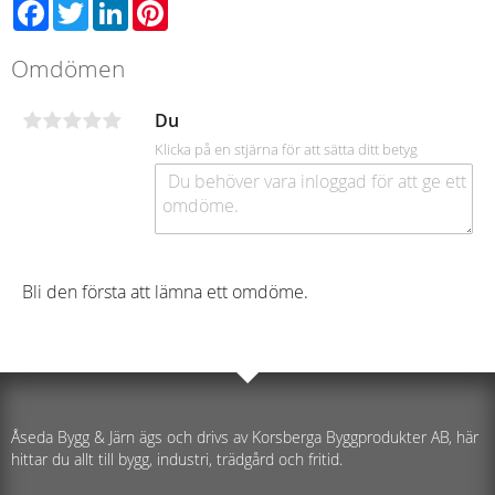
Facebook
Twitter
LinkedIn
Pinterest
Omdömen
Du
Klicka på en stjärna för att sätta ditt betyg
Bli den första att lämna ett omdöme.
Åseda Bygg & Järn ägs och drivs av Korsberga Byggprodukter AB, här
hittar du allt till bygg, industri, trädgård och fritid.