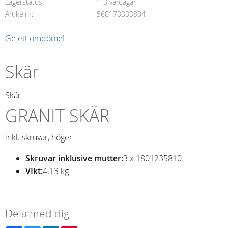
Lagerstatus
1-3 vardagar
Artikelnr
560173333804
Ge ett omdöme!
Skär
Skär
GRANIT SKÄR
inkl. skruvar, höger
Skruvar inklusive mutter:
3 x 1801235810
VIkt:
4.13 kg
Dela med dig