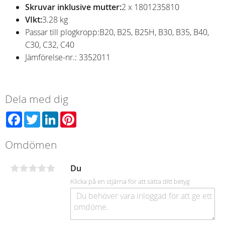
Skruvar inklusive mutter:
2 x 1801235810
VIkt:
3.28 kg
Passar till plogkropp:
B20, B25, B25H, B30, B35, B40,
C30, C32, C40
Jämförelse-nr.: 3352011
Dela med dig
Facebook
Twitter
LinkedIn
Pinterest
Omdömen
Du
Klicka på en stjärna för att sätta ditt betyg