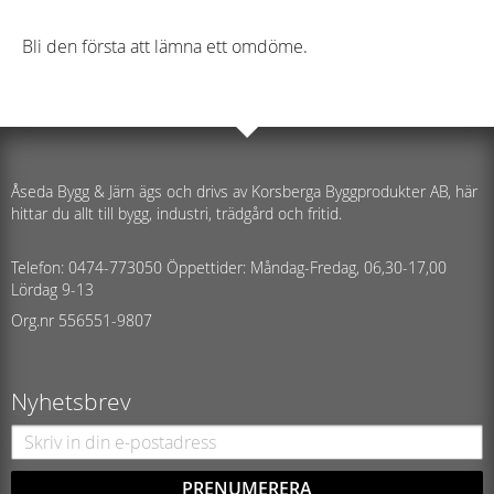
Bli den första att lämna ett omdöme.
Åseda Bygg & Järn ägs och drivs av Korsberga Byggprodukter AB, här
hittar du allt till bygg, industri, trädgård och fritid.
Telefon: 0474-773050 Öppettider: Måndag-Fredag, 06,30-17,00
Lördag 9-13
Org.nr 556551-9807
Nyhetsbrev
PRENUMERERA