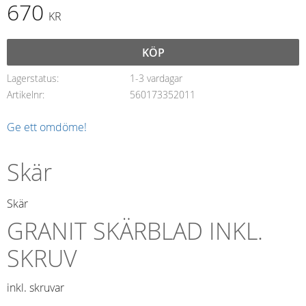
670
KR
KÖP
Lagerstatus
1-3 vardagar
Artikelnr
560173352011
Ge ett omdöme!
Skär
Skär
GRANIT SKÄRBLAD INKL.
SKRUV
inkl. skruvar