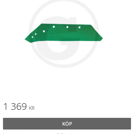
1 369
KR
KÖP