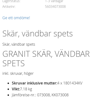
Lagerstatus
1-3 vardagar
Artikelnr
56034073008
Ge ett omdöme!
Skär, vändbar spets
Skär, vändbar spets
GRANIT SKÄR, VÄNDBAR
SPETS
inkl. skruvar, höger
Skruvar inklusive mutter:
4 x 1801434KV
VIkt:
7.18 kg
Jämförelse-nr.: 073008, KK073008