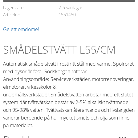
Lagerstatus
2-5 vardagar
Artikelnr
1551450
Ge ett omdöme!
SMÅDELSTVÄTT L55/CM
Automatisk smådelstvätt i rostfritt stål med värme. Spolröret
med dysor är fast. Godskorgen roterar.
Användningsområde: Serviceverkstäder, motorrenoveringar,
elmotorer, yrkesskolor &
underhållsverkstäder.Smådelstvätten arbetar med ett slutet
system där tvättvätskan består av 2-5% alkaliskt tvättmedel
och 95-98% vatten. Tvättvätskan återanvänds och livslängden
varierar beroende på hur mycket smuts och olja som finns
på materialet.