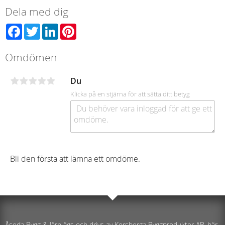
Dela med dig
Facebook
Twitter
LinkedIn
Pinterest
Omdömen
Du
Klicka på en stjärna för att sätta ditt betyg
Bli den första att lämna ett omdöme.
Åseda Bygg & Järn ägs och drivs av Korsberga Byggprodukter AB, här