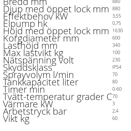
Bredd mm
880
Djup med öppet lock mm
880
Effektbehov kW
3,55
Elpump hk
0,75
Höjd med öppet lock mm
1630
Korgdiameter mm
600
Lasthöjd mm
340
Max lastvikt kg
100
Nätspänning volt
230
Skyddsklass
IP54
Sprayvolym l/min
70
Tankkapacitet liter
80
Timer min
0-60
Tvätt-temperatur grader C
70
Värmare kW
3
Arbetstryck bar
2,4
Vikt kg
60