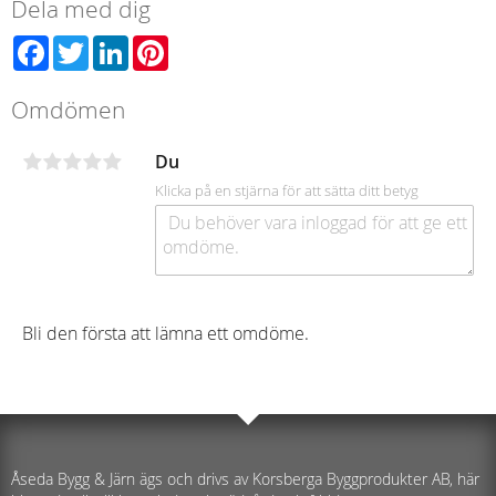
Dela med dig
Facebook
Twitter
LinkedIn
Pinterest
Omdömen
Du
Klicka på en stjärna för att sätta ditt betyg
Bli den första att lämna ett omdöme.
Åseda Bygg & Järn ägs och drivs av Korsberga Byggprodukter AB, här