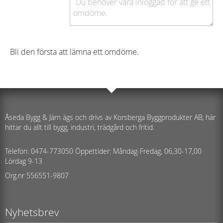
Bli den första att lämna ett omdöme.
Åseda Bygg & Järn ägs och drivs av Korsberga Byggprodukter AB, här
hittar du allt till bygg, industri, trädgård och fritid.
Telefon: 0474-773050 Öppettider: Måndag-Fredag, 06,30-17,00
Lördag 9-13
Org.nr 556551-9807
Nyhetsbrev