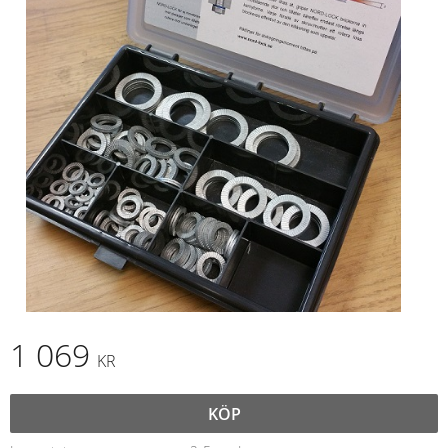
1 069
KR
KÖP