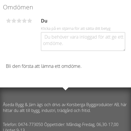
Omdömen
Du
Klicka på en stjärna för att sätta ditt betyg
Bli den första att lämna ett omdöme.
Åseda Bygg & Järn ägs och drivs av Korsberga Byggprodukter AB, här
hittar du allt till bygg, industri, trädgård och fritid.
Telefon: 0474-773050 Öppettider: Måndag-Fredag, 06,30-17,00
Lördag 9-13