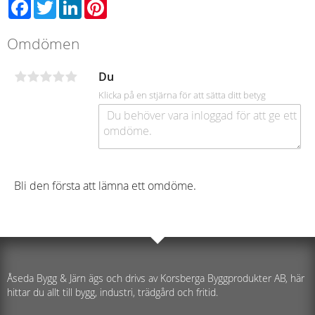
Facebook
Twitter
LinkedIn
Pinterest
Omdömen
Du
Klicka på en stjärna för att sätta ditt betyg
Bli den första att lämna ett omdöme.
Åseda Bygg & Järn ägs och drivs av Korsberga Byggprodukter AB, här
hittar du allt till bygg, industri, trädgård och fritid.