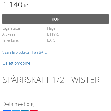
1 140
KR
KÖP
Lagerstatus
I lager
Artikelnr
B11995
Tillverkare
BATO
Visa alla produkter från BATO
Ge ett omdöme!
SPÄRRSKAFT 1/2 TWISTER
Dela med dig