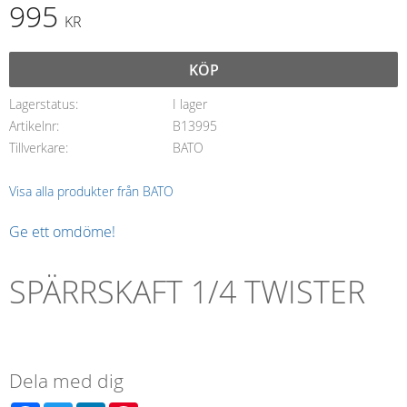
995
KR
KÖP
Lagerstatus
I lager
Artikelnr
B13995
Tillverkare
BATO
Visa alla produkter från BATO
Ge ett omdöme!
SPÄRRSKAFT 1/4 TWISTER
Dela med dig