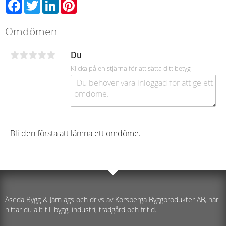
Facebook
Twitter
LinkedIn
Pinterest
Omdömen
Du
Klicka på en stjärna för att sätta ditt betyg
Bli den första att lämna ett omdöme.
Åseda Bygg & Järn ägs och drivs av Korsberga Byggprodukter AB, här
hittar du allt till bygg, industri, trädgård och fritid.