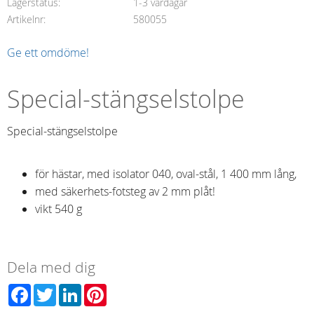
Lagerstatus
1-3 vardagar
Artikelnr
580055
Ge ett omdöme!
Special-stängselstolpe
Special-stängselstolpe
för hästar, med isolator 040, oval-stål, 1 400 mm lång,
med säkerhets-fotsteg av 2 mm plåt!
vikt 540 g
Dela med dig
Facebook
Twitter
LinkedIn
Pinterest