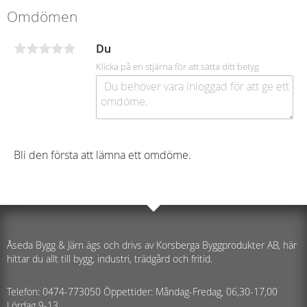
Omdömen
Du
Klicka på en stjärna för att sätta ditt betyg
Bli den första att lämna ett omdöme.
Åseda Bygg & Järn ägs och drivs av Korsberga Byggprodukter AB, här
hittar du allt till bygg, industri, trädgård och fritid.
Telefon: 0474-773050 Öppettider: Måndag-Fredag, 06,30-17,00
Lördag 9-13