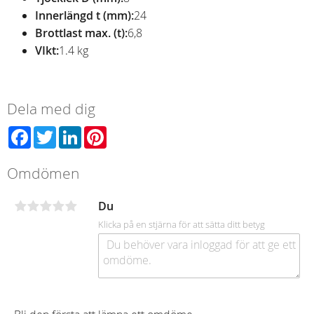
Innerlängd t (mm):
24
Brottlast max. (t):
6,8
VIkt:
1.4 kg
Dela med dig
Facebook
Twitter
LinkedIn
Pinterest
Omdömen
Du
Klicka på en stjärna för att sätta ditt betyg