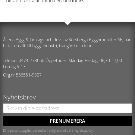
Bli den första att lämna ett omdöme.
Åseda Bygg & Järn ägs och drivs av Korsberga Byggprodukter AB, här
hittar du allt till bygg, industri, trädgård och fritid.
Telefon: 0474-773050 Öppettider: Måndag-Fredag, 06,30-17,00
Lördag 9-13
Org.nr 556551-9807
Nyhetsbrev
PRENUMERERA
Dina personuppgifter behandlas i enlighet med vår
integritetspolicy
.