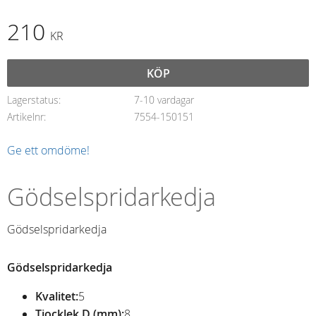
210
KR
KÖP
Lagerstatus
7-10 vardagar
Artikelnr
7554-150151
Ge ett omdöme!
Gödselspridarkedja
Gödselspridarkedja
Gödselspridarkedja
Kvalitet:
5
Tjocklek D (mm):
8