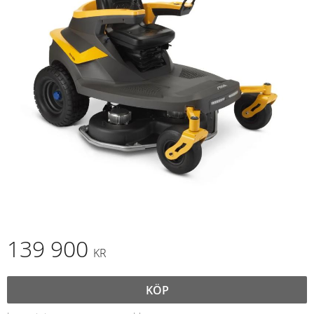
139 900
KR
KÖP