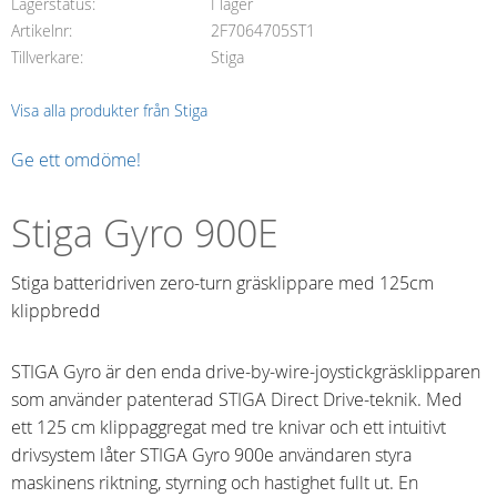
Lagerstatus
I lager
Artikelnr
2F7064705ST1
Tillverkare
Stiga
Visa alla produkter från Stiga
Ge ett omdöme!
Stiga Gyro 900E
Stiga batteridriven zero-turn gräsklippare med 125cm
klippbredd
STIGA Gyro är den enda drive-by-wire-joystickgräsklipparen
som använder patenterad STIGA Direct Drive-teknik. Med
ett 125 cm klippaggregat med tre knivar och ett intuitivt
drivsystem låter STIGA Gyro 900e användaren styra
maskinens riktning, styrning och hastighet fullt ut. En