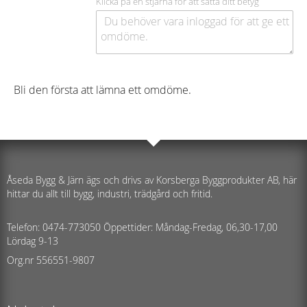
Klicka på en stjärna för att sätta ditt betyg
Bli den första att lämna ett omdöme.
Åseda Bygg & Järn ägs och drivs av Korsberga Byggprodukter AB, här
hittar du allt till bygg, industri, trädgård och fritid.
Telefon: 0474-773050 Öppettider: Måndag-Fredag, 06,30-17,00
Lördag 9-13
Org.nr 556551-9807