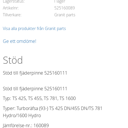
Lagerstatus
I lager
Artikelnr
525160089
Tillverkare
Granit parts
Visa alla produkter från Granit parts
Ge ett omdöme!
Stöd
Stöd till fjäderpinne 525160111
Stöd till fjäderpinne 525160111
Typ: TS 425, TS 455, TS 781, TS 1600
Typer: Turboräfsa (93-) TS 425 DN/455 DN/TS 781
Hydro/1600 Hydro
Jämförelse-nr.
:
160089