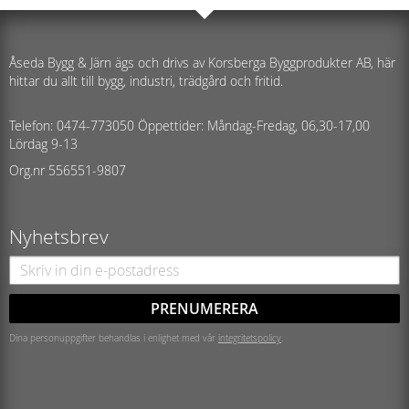
Åseda Bygg & Järn ägs och drivs av Korsberga Byggprodukter AB, här
hittar du allt till bygg, industri, trädgård och fritid.
Telefon: 0474-773050 Öppettider: Måndag-Fredag, 06,30-17,00
Lördag 9-13
Org.nr 556551-9807
Nyhetsbrev
PRENUMERERA
Dina personuppgifter behandlas i enlighet med vår
integritetspolicy
.