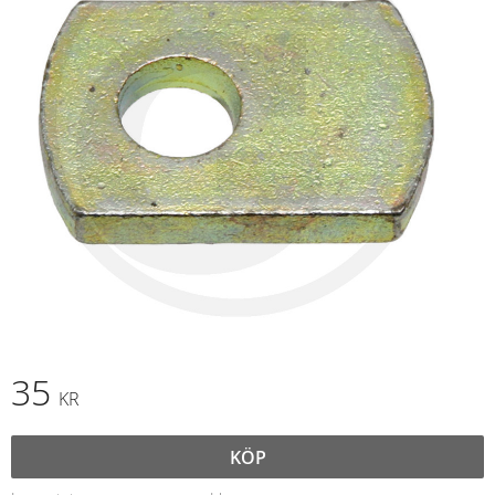
35
KR
KÖP