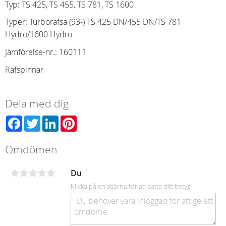
Typ: TS 425, TS 455, TS 781, TS 1600
Typer: Turboräfsa (93-) TS 425 DN/455 DN/TS 781
Hydro/1600 Hydro
Jämförelse-nr.
:
160111
Räfspinnar
Dela med dig
Facebook
Twitter
LinkedIn
Pinterest
Omdömen
Du
Klicka på en stjärna för att sätta ditt betyg