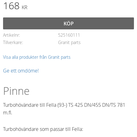
168
KR
KÖP
Artikelnr
525160111
Tillverkare
Granit parts
Visa alla produkter från Granit parts
Ge ett omdöme!
Pinne
Turbohövändare till Fella (93-) TS 425 DN/455 DN/TS 781
m.fl.
Turbohövändare som passar till Fella: