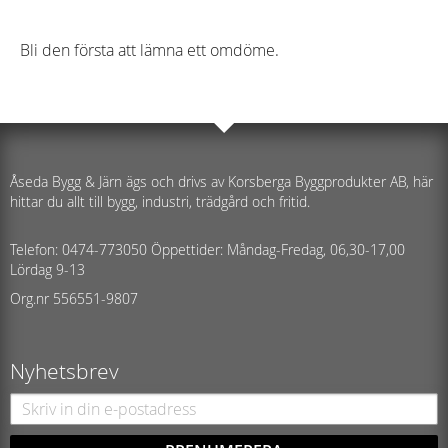
Bli den första att lämna ett omdöme.
Åseda Bygg & Järn ägs och drivs av Korsberga Byggprodukter AB, här
hittar du allt till bygg, industri, trädgård och fritid.
Telefon: 0474-773050 Öppettider: Måndag-Fredag, 06,30-17,00
Lördag 9-13
Org.nr 556551-9807
Nyhetsbrev