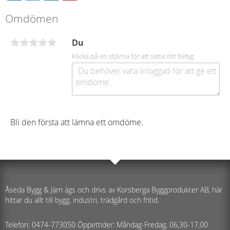
Omdömen
Du
Klicka på en stjärna för att sätta ditt betyg
Bli den första att lämna ett omdöme.
Åseda Bygg & Järn ägs och drivs av Korsberga Byggprodukter AB, här
hittar du allt till bygg, industri, trädgård och fritid.
Telefon: 0474-773050 Öppettider: Måndag-Fredag, 06,30-17,00