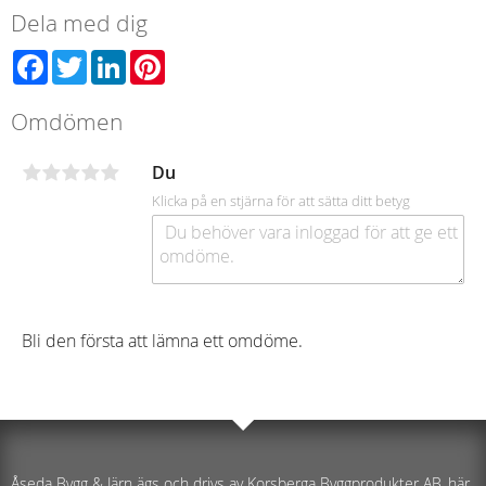
Dela med dig
Facebook
Twitter
LinkedIn
Pinterest
Omdömen
Du
Klicka på en stjärna för att sätta ditt betyg
Bli den första att lämna ett omdöme.
Åseda Bygg & Järn ägs och drivs av Korsberga Byggprodukter AB, här