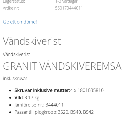
Lagerstatus
1-3 vardagar
Artikelnr
560173444011
Ge ett omdöme!
Vändskiverist
Vändskiverist
GRANIT VÄNDSKIVEREMSA
inkl. skruvar
Skruvar inklusive mutter:
4 x 1801035810
VIkt:
3.17 kg
Jämförelse-nr.: 3444011
Passar till plogkropp:
BS20, BS40, BS42