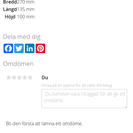
Bredd
270 mm
Längd
135 mm
Höjd
100 mm
Dela med dig
Facebook
Twitter
LinkedIn
Pinterest
Omdömen
Du
Klicka på en stjärna för att sätta ditt betyg
Bli den första att lämna ett omdöme.