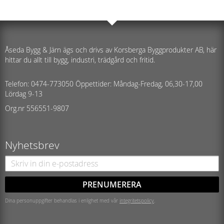
Åseda Bygg & Järn ägs och drivs av Korsberga Byggprodukter AB, här
hittar du allt till bygg, industri, trädgård och fritid.
Telefon: 0474-773050 Öppettider: Måndag-Fredag, 06,30-17,00
Lördag 9-13
Org.nr 556551-9807
Nyhetsbrev
PRENUMERERA
Dina personuppgifter behandlas i enlighet med vår
integritetspolicy
.