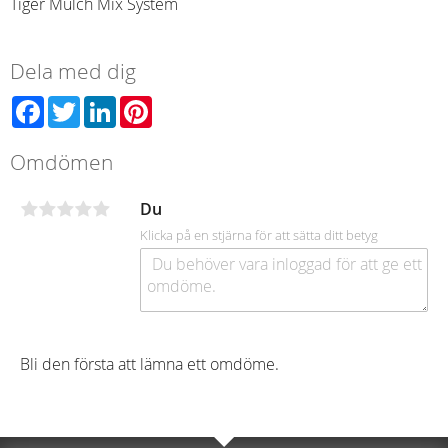
Tiger Mulch Mix System
Dela med dig
Facebook
Twitter
LinkedIn
Pinterest
Omdömen
Du
Klicka på en stjärna för att sätta ditt betyg
Bli den första att lämna ett omdöme.