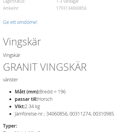
Lagerstatus
1-3 vardagar
Artikelnr
1793134060856
Ge ett omdöme!
Vingskär
Vingskär
GRANIT VINGSKÄR
vänster
Mått (mm):
Bredd = 196
passar till:
Horsch
VIkt:
2.34 kg
Jämförelse-nr.: 34060856, 00311274, 00310985
Typer: