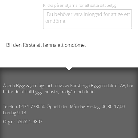
Klicka på en stjärna för att sätta ditt betyg
Bli den första att lämna ett omdöme.
Åseda Bygg & Järn ägs och drivs av Korsberga Byggprodukter AB, här
hittar du allt till bygg, industri, trädgård och fritid.
Telefon: 0474-773050 Öppettider: Måndag-Fredag, 06,30-17,00
Lördag 9-13
Org.nr 556551-9807