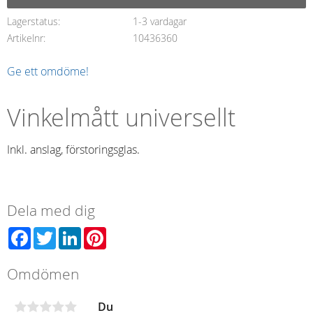
Lagerstatus
1-3 vardagar
Artikelnr
10436360
Ge ett omdöme!
Vinkelmått universellt
Inkl. anslag, förstoringsglas.
Dela med dig
Facebook
Twitter
LinkedIn
Pinterest
Omdömen
Du