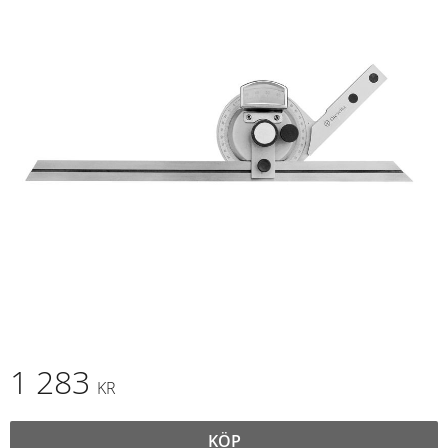
1 283
KR
KÖP