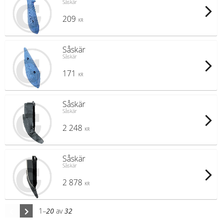
Såskär
209
KR
Såskär
Såskär
171
KR
Såskär
Såskär
2 248
KR
Såskär
Såskär
2 878
KR
1–
20
av
32