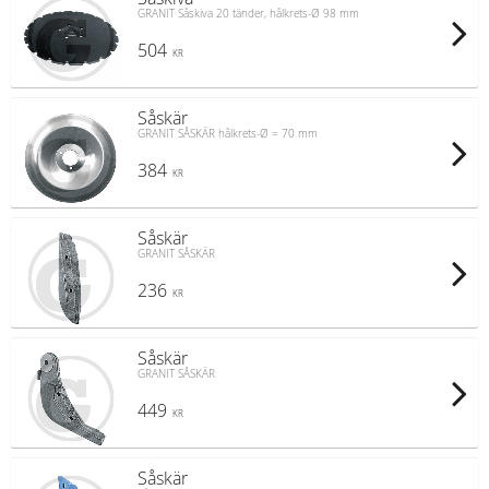
GRANIT Såskiva 20 tänder, hålkrets-Ø 98 mm
504
KR
Såskär
GRANIT SÅSKÄR hålkrets-Ø = 70 mm
384
KR
Såskär
GRANIT SÅSKÄR
236
KR
Såskär
GRANIT SÅSKÄR
449
KR
Såskär