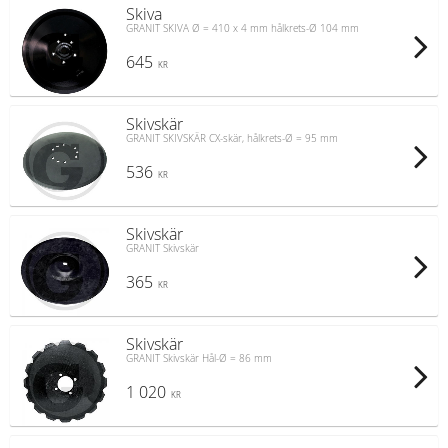
Skiva
GRANIT SKIVA Ø = 410 x 4 mm hålkrets-Ø 104 mm
645
KR
Skivskär
GRANIT SKIVSKÄR CX-skär, hålkrets-Ø = 95 mm
536
KR
Skivskär
GRANIT Skivskär
365
KR
Skivskär
GRANIT Skivskär Hål-Ø = 86 mm
1 020
KR