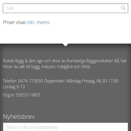
Priser visas
inkl. moms
Åseda Bygg & Järn ägs och drivs av Korsberga Byggprodukter AB, här
hittar du allt till bygg, industri, trädgård och fritid.
Telefon: 0474-773050 Öppettider: Måndag-Fredag, 06,30-17,00
Lördag 9-13
Org.nr 556551-9807
Nyhetsbrev