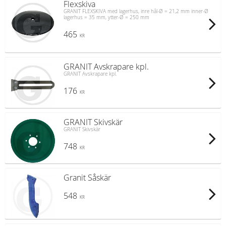
Flexskiva
GRANIT FLEXSKIVA med lagerhus, inre hål-Ø = 21,2 mm inner-Ø
lagerhus = 35 mm, ytter-Ø = 250 mm
465
KR
GRANIT Avskrapare kpl.
GRANIT Avskrapare kpl.
176
KR
GRANIT Skivskär
GRANIT Skivskär
748
KR
Granit Såskär
548
KR