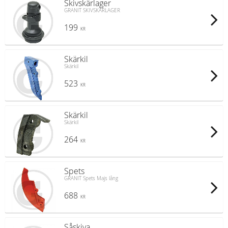
Skivskärlager
GRANIT SKIVSKÄRLAGER
199
KR
Skärkil
Skärkil
523
KR
Skärkil
Skärkil
264
KR
Spets
GRANIT Spets Majs lång
688
KR
Såskiva