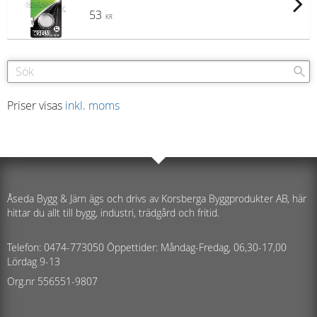
53
KR
Priser visas
inkl. moms
Åseda Bygg & Järn ägs och drivs av Korsberga Byggprodukter AB, här
hittar du allt till bygg, industri, trädgård och fritid.
Telefon: 0474-773050 Öppettider: Måndag-Fredag, 06,30-17,00
Lördag 9-13
Org.nr 556551-9807