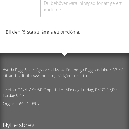
Bli den första att lämna ett omdöme.
Åseda Bygg & Järn ägs och drivs av Korsberga Byggprodukter AB, här
hittar du allt till bygg, industri, trädgård och fritid.
Telefon: 0474-773050 Öppettider: Måndag-Fredag, 06,30-17,00
Lördag 9-13
Org.nr 556551-9807
Nyhetsbrev