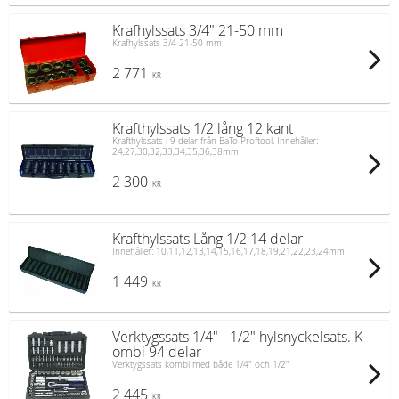
Krafhylssats 3/4" 21-50 mm
Krafhylssats 3/4 21-50 mm
2 771
KR
Krafthylssats 1/2 lång 12 kant
Krafthylssats i 9 delar från BaTo Proftool. Innehåller:
24,27,30,32,33,34,35,36,38mm
2 300
KR
Krafthylssats Lång 1/2 14 delar
Innehåller: 10,11,12,13,14,15,16,17,18,19,21,22,23,24mm
1 449
KR
Verktygssats 1/4" - 1/2" hylsnyckelsats. K
ombi 94 delar
Verktygssats kombi med både 1/4" och 1/2"
2 445
KR