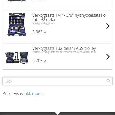
Verktygssats 1/4" - 3/8" hylsnyckelsats ko
mbi 92 delar
Smidig verktygssats
3 363
KR
Verktygssats 132 delar i ABS trolley
Perfekt verktygssats för resemontörer, reparatörer mm.
6 705
KR
Priser visas
inkl. moms