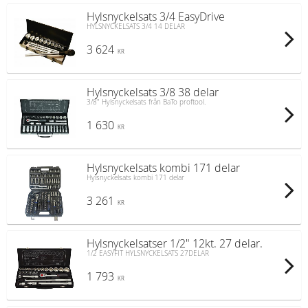
Hylsnyckelsats 3/4 EasyDrive
HYLSNYCKELSATS 3/4 14 DELAR
3 624
KR
Hylsnyckelsats 3/8 38 delar
3/8" Hylsnyckelsats från BaTo proftool.
1 630
KR
Hylsnyckelsats kombi 171 delar
Hylsnyckelsats kombi 171 delar
3 261
KR
Hylsnyckelsatser 1/2" 12kt. 27 delar.
1/2 EASYFIT HYLSNYCKELSATS 27DELAR
1 793
KR