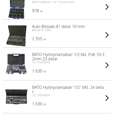
BATO Krafthylsor 1/2" 10-24mm kort
978
KR
Auto Bitssats 81 delar 10 mm
Bitssats 81 delar
2 355
KR
BATO Hylsnyckelsatser 1/2 6kt. EVA 10-3
2mm 23 delar.
1/2" EASYDRIVE
1 630
KR
BATO Hylsnyckelsatser 1/2" 6Kt. 24 dela
r.
1/2" EASYDRIVE
1 630
KR