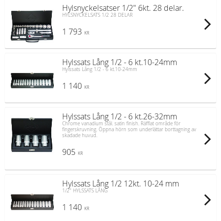
Hylsnyckelsatser 1/2" 6kt. 28 delar.
HYLSNYCKELSATS 1/2 28 DELAR
1 793
KR
Hylssats Lång 1/2 - 6 kt.10-24mm
Hylssats Lång 1/2 - 6 kt.10-24mm
1 140
KR
Hylssats Lång 1/2 - 6 kt.26-32mm
Chrome vanadium stål. satin finish. Räfflat område för
fingerskruvning. Öppna hörn som underlättar borttagning av
skadade huvud.
905
KR
Hylssats Lång 1/2 12kt. 10-24 mm
1/2" HYLSSATS LÅNG
1 140
KR